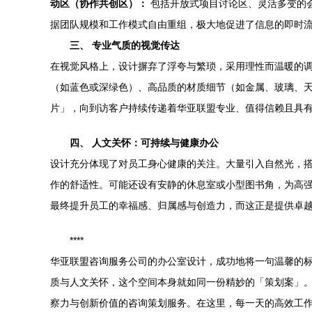
动区（协作共创区）：
包括开放式项目讨论区、灵活多变的
据团队规模和工作模式自由重组，极大地促进了信息的即时
三、 专业气质的视觉传达
在视觉风格上，设计摒弃了浮夸与繁琐，采用理性而温暖的
（如蓝色或深绿色）、高品质的材质细节（如金属、玻璃、
片」，向到访客户持续传递着华亚联盟专业、值得信赖且具
四、 人文关怀：可持续与健康办公
设计充分体现了对员工身心健康的关注。大量引入自然光，
作的舒适性。可能还设有安静的休息室或小型图书角，为高
最终提升员工的幸福感、归属感与创造力，而这正是提供卓
****
华亚联盟咨询服务公司的办公室设计，成功地将一句温馨的
质与人文关怀，这个空间本身就如同一份精妙的「策划案」
察力与创新价值的咨询策划服务。在这里，每一天的高效工