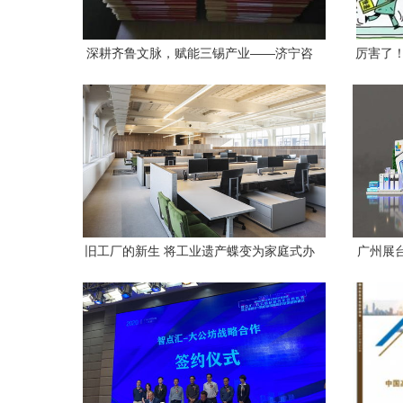
深耕齐鲁文脉，赋能三锡产业——济宁咨
厉害了
询策划行业服务指南
旧工厂的新生 将工业遗产蝶变为家庭式办
广州展
公楼