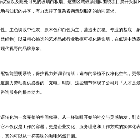
会议室以及随处可见的玻璃白板墙。这些区域鼓励团队围绕项目展开头脑
流动与知识的共享，有力支撑了复杂咨询策划服务的协同需求。
调性。主色调以中性灰、原木色和白色为主，营造出沉稳、专业的基底，
天然织物）以及精心挑选的艺术品或行业数据可视化装饰墙，在低调中透
有现代视野的品牌形象。
搭配智能照明系统，保护视力并调节情绪；遍布的绿植不仅净化空气，更
强度脑力劳动提供必要的「充电」时刻。这些细节体现了公司对「人才是
越咨询服务的根本动力。
标语转化为一套完整的空间叙事。从一杯咖啡开始的社交与灵感触发，到
。它不仅仅是工作的容器，更是企业文化、服务理念和工作方式的实体化
作，真的可以从一杯美味的咖啡悠然开启。